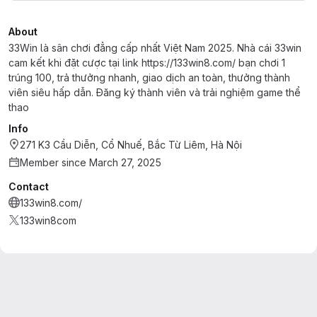
About
33Win là sân chơi đẳng cấp nhất Việt Nam 2025. Nhà cái 33win
cam kết khi đặt cược tại link https://133win8.com/ bạn chơi 1
trúng 100, trả thưởng nhanh, giao dịch an toàn, thưởng thành
viên siêu hấp dẫn. Đăng ký thành viên và trải nghiệm game thể
thao
Info
271 K3 Cầu Diễn, Cổ Nhuế, Bắc Từ Liêm, Hà Nội
Member since March 27, 2025
Contact
133win8.com/
133win8com